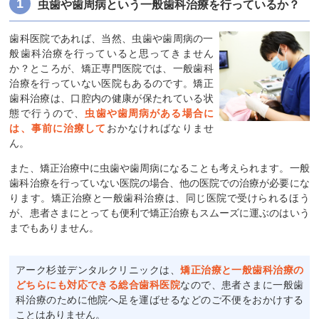
虫歯や歯周病という一般歯科治療を行っているか？
歯科医院であれば、当然、虫歯や歯周病の一
般歯科治療を行っていると思ってきません
か？ところが、矯正専門医院では、一般歯科
治療を行っていない医院もあるのです。矯正
歯科治療は、口腔内の健康が保たれている状
態で行うので、
虫歯や歯周病がある場合に
は、事前に治療して
おかなければなりませ
ん。
また、矯正治療中に虫歯や歯周病になることも考えられます。一般
歯科治療を行っていない医院の場合、他の医院での治療が必要にな
ります。矯正治療と一般歯科治療は、同じ医院で受けられるほう
が、患者さまにとっても便利で矯正治療もスムーズに運ぶのはいう
までもありません。
アーク杉並デンタルクリニックは、
矯正治療と一般歯科治療の
どちらにも対応できる総合歯科医院
なので、患者さまに一般歯
科治療のために他院へ足を運ばせるなどのご不便をおかけする
ことはありません。