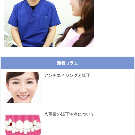
新着コラム
アンチエイジングと矯正
八重歯の矯正治療について